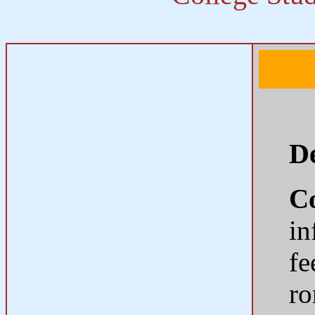
De
C
in
fe
ro