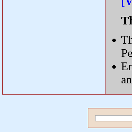
[
V
Th
Th
Pe
Em
an